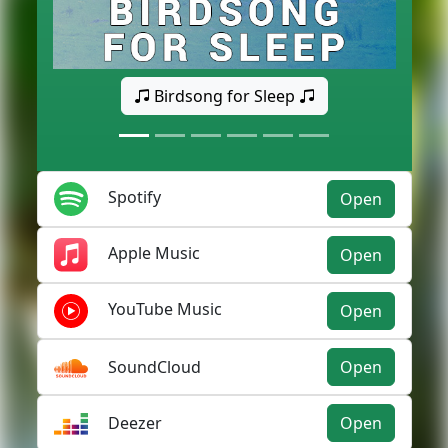
Birdsong for Sleep
Spotify
Open
Apple Music
Open
YouTube Music
Open
SoundCloud
Open
Deezer
Open