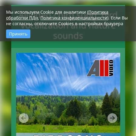
AllVideo - bird song, bird
Мы используем Сookie для аналитики (
Политика
обработки ПДн
,
Политика конфиденциальности
). Если Вы
vocalization and nature
не согласны, отключите Cookies в настройках браузера
sounds
Принять
Previous
Next